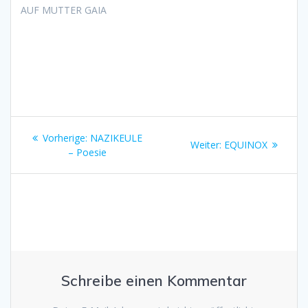
AUF MUTTER GAIA
Beitragsnavigation
Vorheriger
Vorherige:
NAZIKEULE
Nächster
Weiter:
EQUINOX
Beitrag:
– Poesie
Beitrag:
Schreibe einen Kommentar