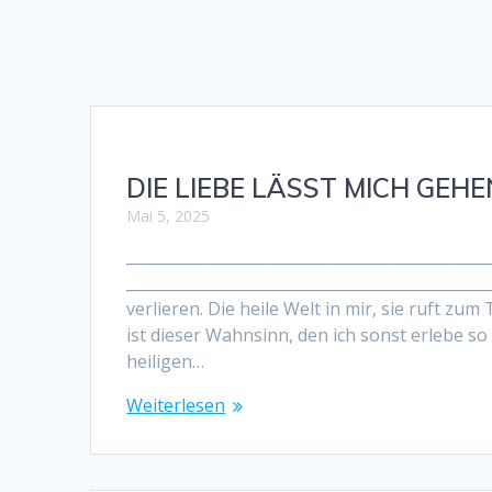
DIE LIEBE LÄSST MICH GEHE
Mai 5, 2025
____________________________________________
______________________________________________
verlieren. Die heile Welt in mir, sie ruft z
ist dieser Wahnsinn, den ich sonst erlebe so 
heiligen…
Weiterlesen