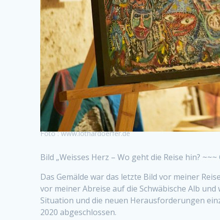
Foto : www.lothardoerfer.de
Bild „Weisses Herz – Wo geht die Reise hin? ~~~
Das Gemälde war das letzte Bild vor meiner Reise
vor meiner Abreise auf die Schwäbische Alb und 
Situation und die neuen Herausforderungen ein
2020 abgeschlossen.