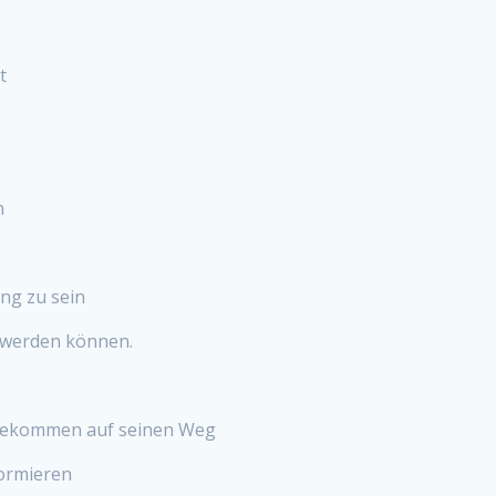
t
n
ung zu sein
t werden können.
tbekommen auf seinen Weg
formieren