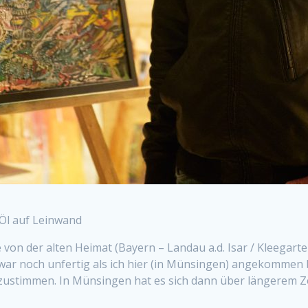
 Öl auf Leinwand
 von der alten Heimat (Bayern – Landau a.d. Isar / Kleegarte
war noch unfertig als ich hier (in Münsingen) angekommen b
zustimmen. In Münsingen hat es sich dann über längerem Z