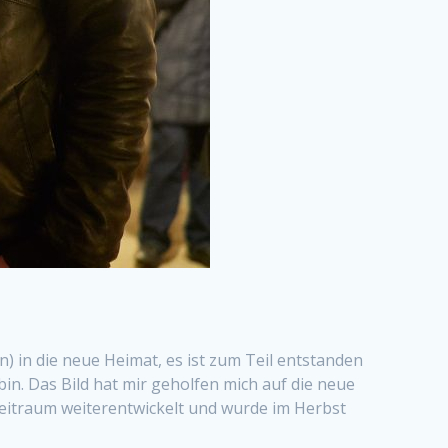
n) in die neue Heimat, es ist zum Teil entstanden
in. Das Bild hat mir geholfen mich auf die neue
eitraum weiterentwickelt und wurde im Herbst