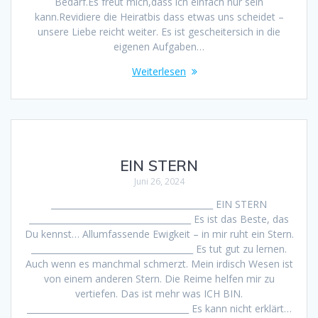
Bedarf.Es freut mich,dass ich einfach nur sein
kann.Revidiere die Heiratbis dass etwas uns scheidet –
unsere Liebe reicht weiter. Es ist gescheitersich in die
eigenen Aufgaben…
Weiterlesen
EIN STERN
Juni 26, 2024
______________________________________ EIN STERN
______________________________________ Es ist das Beste, das
Du kennst… Allumfassende Ewigkeit – in mir ruht ein Stern.
______________________________________ Es tut gut zu lernen.
Auch wenn es manchmal schmerzt. Mein irdisch Wesen ist
von einem anderen Stern. Die Reime helfen mir zu
vertiefen. Das ist mehr was ICH BIN.
______________________________________ Es kann nicht erklärt…