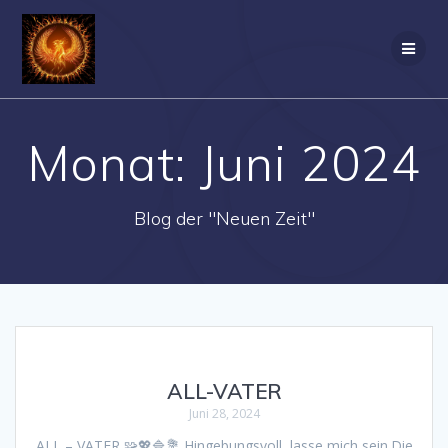
Zum
Inhalt
springen
Monat:
Juni 2024
Blog der "Neuen Zeit"
ALL-VATER
Juni 28, 2024
ALL – VATER 🧩💖🔷💐 Hingebungsvoll, lasse mich sein.Die