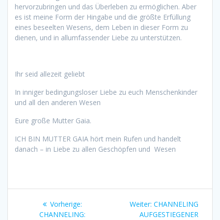
hervorzubringen und das Überleben zu ermöglichen. Aber
es ist meine Form der Hingabe und die größte Erfüllung
eines beseelten Wesens, dem Leben in dieser Form zu
dienen, und in allumfassender Liebe zu unterstützen.
Ihr seid allezeit geliebt
In inniger bedingungsloser Liebe zu euch Menschenkinder
und all den anderen Wesen
Eure große Mutter Gaia.
ICH BIN MUTTER GAIA hört mein Rufen und handelt
danach – in Liebe zu allen Geschöpfen und Wesen
Beitragsnavigation
Vorheriger
Nächster
Vorherige:
Weiter:
CHANNELING
Beitrag:
Beitrag:
CHANNELING:
AUFGESTIEGENER