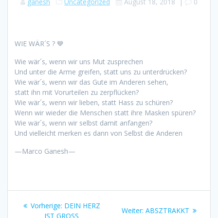
ganesh
Uncategorized
August 18, 2018
|
0
WIE WÄR´S ?
💙
Wie wär´s, wenn wir uns Mut zusprechen
Und unter die Arme greifen, statt uns zu unterdrücken?
Wie wär´s, wenn wir das Gute im Anderen sehen,
statt ihn mit Vorurteilen zu zerpflücken?
Wie wär´s, wenn wir lieben, statt Hass zu schüren?
Wenn wir wieder die Menschen statt ihre Masken spüren?
Wie wär´s, wenn wir selbst damit anfangen?
Und vielleicht merken es dann von Selbst die Anderen
—Marco Ganesh—
Beitragsnavigation
Vorheriger
Vorherige:
DEIN HERZ
Nächster
Weiter:
ABSZTRAKKT
Beitrag:
IST GROSS