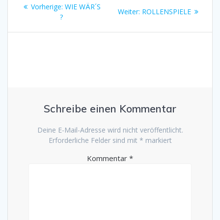
Beitragsnavigation
Vorheriger
Vorherige:
WIE WÄR´S
Nächster
Weiter:
ROLLENSPIELE
Beitrag:
?
Beitrag:
Schreibe einen Kommentar
Deine E-Mail-Adresse wird nicht veröffentlicht.
Erforderliche Felder sind mit
*
markiert
Kommentar
*