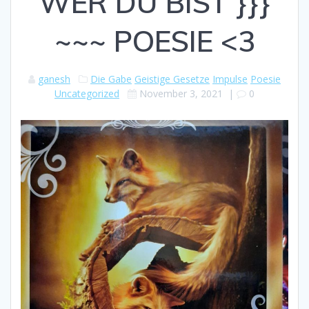
WER DU BIST }}}
~~~ POESIE <3
ganesh
Die Gabe
Geistige Gesetze
Impulse
Poesie
Uncategorized
November 3, 2021
|
0