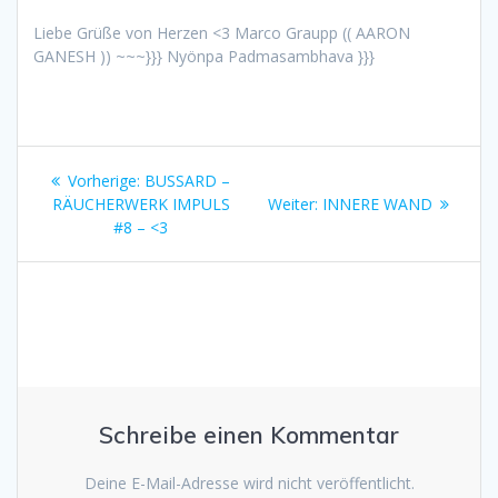
Liebe Grüße von Herzen <3 Marco Graupp (( AARON
GANESH )) ~~~}}} Nyönpa Padmasambhava }}}
Beitragsnavigation
Vorheriger
Vorherige:
BUSSARD –
Beitrag:
Nächster
RÄUCHERWERK IMPULS
Weiter:
INNERE WAND
Beitrag:
#8 – <3
Schreibe einen Kommentar
Deine E-Mail-Adresse wird nicht veröffentlicht.