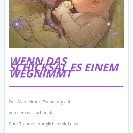
WENN DAS
SCHICKSAL ES EINEM
WEGNIMMT
________________________________________________________________
_____________________
Der Atem nimmt Erinnerung auf
von dem was schon da ist.
Pure Träume ermöglichen mir Leben