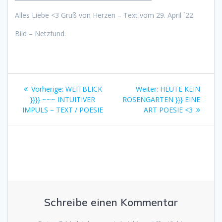
Alles Liebe <3 Gruß von Herzen – Text vom 29. April ´22
Bild – Netzfund.
Beitragsnavigation
Vorheriger
Nächster
Vorherige:
WEITBLICK
Weiter:
HEUTE KEIN
Beitrag:
Beitrag:
}}}} ~~~ INTUITIVER
ROSENGARTEN }}} EINE
IMPULS – TEXT / POESIE
ART POESIE <3
Schreibe einen Kommentar