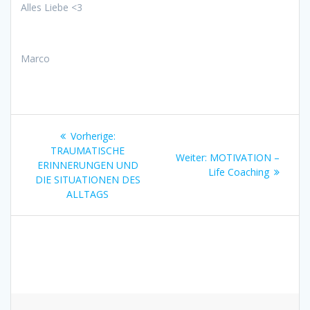
Alles Liebe <3
Marco
Beitragsnavigation
Vorheriger
Vorherige:
Beitrag:
TRAUMATISCHE
Nächster
Weiter:
MOTIVATION –
ERINNERUNGEN UND
Beitrag:
Life Coaching
DIE SITUATIONEN DES
ALLTAGS