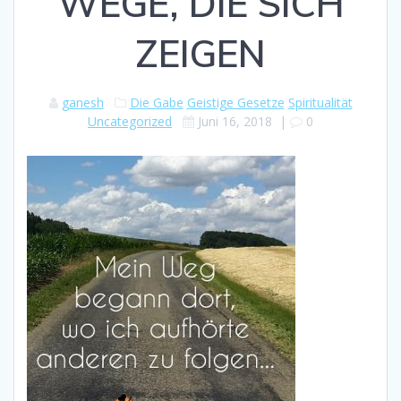
WEGE, DIE SICH
ZEIGEN
ganesh
Die Gabe
Geistige Gesetze
Spiritualität
Uncategorized
Juni 16, 2018
|
0