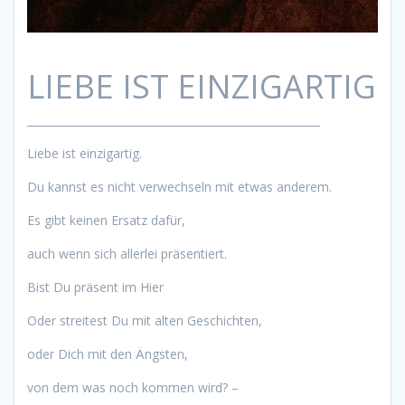
LIEBE IST EINZIGARTIG
______________________________________________________
Liebe ist einzigartig.
Du kannst es nicht verwechseln mit etwas anderem.
Es gibt keinen Ersatz dafür,
auch wenn sich allerlei präsentiert.
Bist Du präsent im Hier
Oder streitest Du mit alten Geschichten,
oder Dich mit den Ängsten,
von dem was noch kommen wird? –