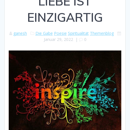
LIEBE IST
EINZIGARTIG
ganesh
Die Gabe
Poesie
Spiritualität
Themenblog
Januar 29, 2022
|
0