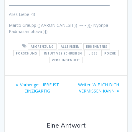
_________________________________________________________
Alles Liebe <3
Marco Graupp (( AARON GANESH )) ~~~ }}} Nyönpa
Padmasambhava }}}
ABGRENZUNG
ALLEINSEIN
ERKENNTNIS
FORSCHUNG
INTUITIVES SCHREIBEN
LIEBE
POESIE
VERBUNDENHEIT
Beitragsnavigation
Vorheriger
Nächster
Vorherige:
LIEBE IST
Weiter:
WIE ICH DICH
Beitrag:
Beitrag:
EINZIGARTIG
VERMISSEN KANN
Eine Antwort