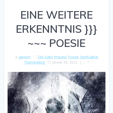
EINE WEITERE
ERKENNTNIS }}}
~~~ POESIE
ganesh
Die Gabe
Impulse
Poesie
Spiritualität
Themenblog
Januar 29, 2022
|
1