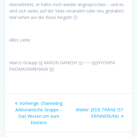
überarbeitet, er hatte mich wieder angesprochen – und es
wird sich vieles auf der Seite verändert oder neu gestalten.
Mal sehen wo die Reise hingeht 🙂
Alles Liebe
Marco Graupp ((( AARON GANESH ))) ~~~{{{NYÖNPA
PADMASAMBHAVA }}}
Beitragsnavigation
Vorheriger
Vorherige:
Channeling
Beitrag:
Nächster
Arkturianische Gruppe –
Weiter:
JEDE TRÄNE IST
Beitrag:
Das Wissen um eure
ERINNERUNG
Existenz