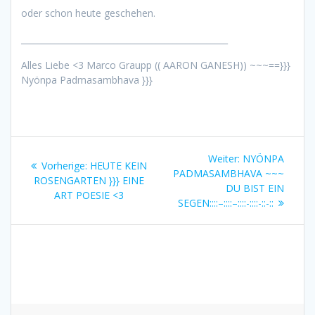
oder schon heute geschehen.
_________________________________________________
Alles Liebe <3 Marco Graupp (( AARON GANESH)) ~~~==}}}
Nyönpa Padmasambhava }}}
Beitragsnavigation
Nächster
Weiter:
NYÖNPA
Vorheriger
Vorherige:
HEUTE KEIN
Beitrag:
PADMASAMBHAVA ~~~
Beitrag:
ROSENGARTEN }}} EINE
DU BIST EIN
ART POESIE <3
SEGEN::::–::::–::::-::::-::-::