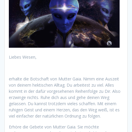
Liebes Wesen,
erhalte die Botschaft von Mutter Gaia. Nimm eine Auszeit
von deinem hektischen Alltag. Du arbeitest zu viel. Alles
kommt in der dafür vorgesehenen Reihenfolge zu Dir. Also
erzwinge nichts. Ruhe dich aus und gehe deinen Weg
gelassen. Du kannst trotzdem vieles schaffen. Mit einem
ruhigen Geist und einem Herzen, das den Weg weiß, ist es
viel einfacher der natürlichen Ordnung zu folgen.
Erhöre die Gebete von Mutter Gaia. Sie möchte