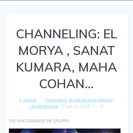
CHANNELING: EL
MORYA , SANAT
KUMARA, MAHA
COHAN…
ganesh
Channeling "Aufgestiegene Meister"
Uncategorized
Juli 10, 2018
|
0
DIE ARKTURIANISCHE GRUPPE