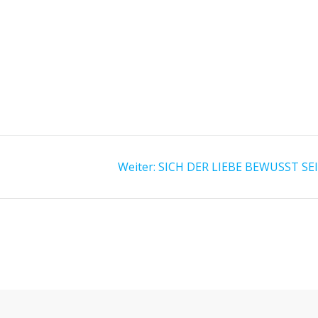
r
Nächster
Weiter:
SICH DER LIEBE BEWUSST SE
Beitrag: