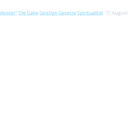
Meister"
Die Gabe
Geistige Gesetze
Spiritualität
August