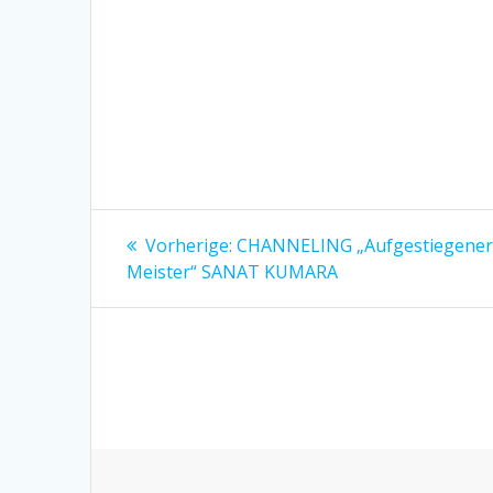
Beitragsnavigation
Vorheriger
Vorherige:
CHANNELING „Aufgestiegene
Beitrag:
Meister“ SANAT KUMARA