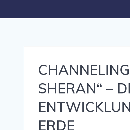
CHANNELING
SHERAN“ – D
ENTWICKLUN
ERDE