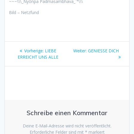
~~~\\\_Nyönpa Padmasambhava_´°\\\
Bild – Netzfund
Beitragsnavigation
Vorheriger
Nächster
Vorherige:
LIEBE
Weiter:
GENIESSE DICH
Beitrag:
Beitrag:
ERREICHT UNS ALLE
Schreibe einen Kommentar
Deine E-Mail-Adresse wird nicht veröffentlicht.
Erforderliche Felder sind mit
*
markiert