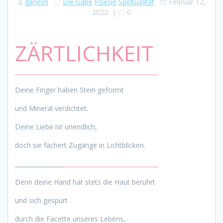
ganesh
Die Gabe
Poesie
Spiritualität
Februar 12,
2022
|
0
ZÄRTLICHKEIT
________________________________________________
Deine Finger haben Stein geformt
und Mineral verdichtet.
Deine Liebe ist unendlich,
doch sie fächert Zugänge in Lichtblicken.
________________
________________________________
Denn deine Hand hat stets die Haut berührt
und sich gespürt
durch die Facette unseres Lebens,