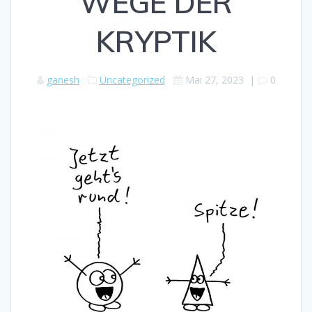
WEGE DER
KRYPTIK
ganesh
Uncategorized
Mai 27, 2023
|
0