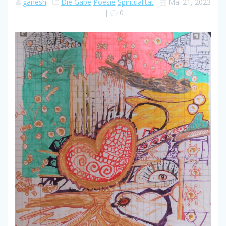
ganesh
Die Gabe
Poesie
Spiritualität
Mai 21, 2023
|
0