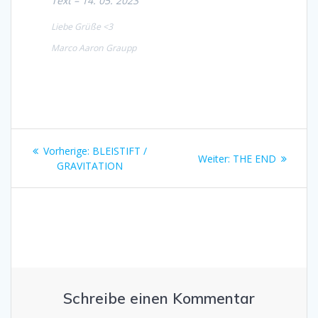
Text – 14. 05. 2023
Liebe Grüße <3
Marco Aaron Graupp
Beitragsnavigation
Vorheriger
Vorherige:
BLEISTIFT /
Nächster
Weiter:
THE END
Beitrag:
GRAVITATION
Beitrag:
Schreibe einen Kommentar