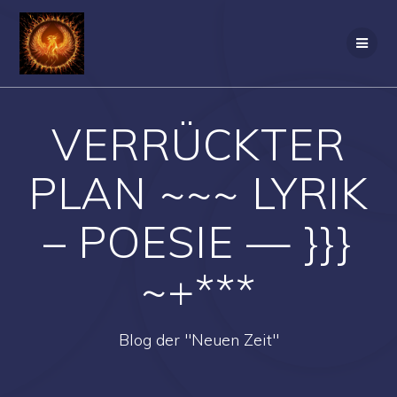
Zum
Inhalt
springen
VERRÜCKTER
PLAN ~~~ LYRIK
– POESIE — }}}
~+***
Blog der "Neuen Zeit"