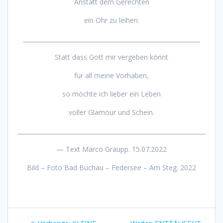
Anstatt dem Gerechten
ein Ohr zu leihen.
___________________________________________________________
Statt dass Gott mir vergeben könnt
für all meine Vorhaben,
so möchte ich lieber ein Leben
voller Glamour und Schein.
_______________________________________________________________
— Text Marco Graupp. 15.07.2022
Bild – Foto Bad Buchau – Federsee – Am Steg. 2022
Beitragsnavigation
Vorheriger
Nächster