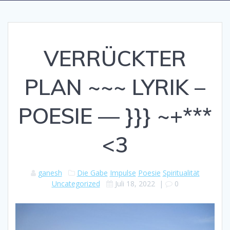
VERRÜCKTER
PLAN ~~~ LYRIK –
POESIE — }}} ~+***
<3
ganesh
Die Gabe
Impulse
Poesie
Spiritualität
Uncategorized
Juli 18, 2022
|
0