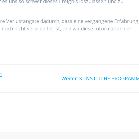
es uns so schwer dieses Ereignis loszulassen und zu
e Verlustängste dadurch, dass eine vergangene Erfahrung
 noch nicht verarbeitet ist, und wir diese Information der
G
Nächster
Weiter:
KÜNSTLICHE PROGRAM
Beitrag: