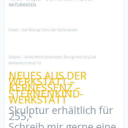
NATURWESEN
Detail – Der feurige Tanz der Naturwesen
Skuptur – Kiefernholz bearbeitet, Design mit Acryl auf
Kiefernholzstück <3
NEUES AUS DER
WERKSTATT –
KERNESSENZ –
STERNENKIND-
WERKSTATT
Skulptur erhältlich für
255,-
Schreib mir gerne eine