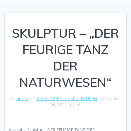
SKULPTUR – „DER
FEURIGE TANZ
DER
NATURWESEN“
ganesh
KRAFTOBJEKTE / SKULPTUREN
Oktober
26, 2021
|
0
Ansicht – Skulptur – DER FEURIGE TANZ DER