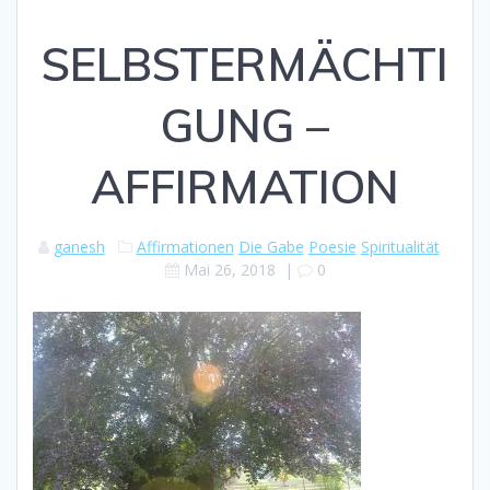
SELBSTERMÄCHTI
GUNG –
AFFIRMATION
ganesh
Affirmationen
Die Gabe
Poesie
Spiritualität
Mai 26, 2018
|
0