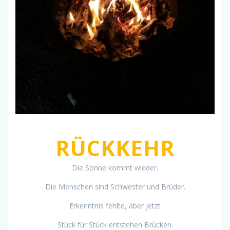
RÜCKKEHR
Die Sonne kommt wieder.
Die Menschen sind Schwester und Brüder.
Erkenntnis fehlte, aber jetzt
Stück für Stück entstehen Brücken.