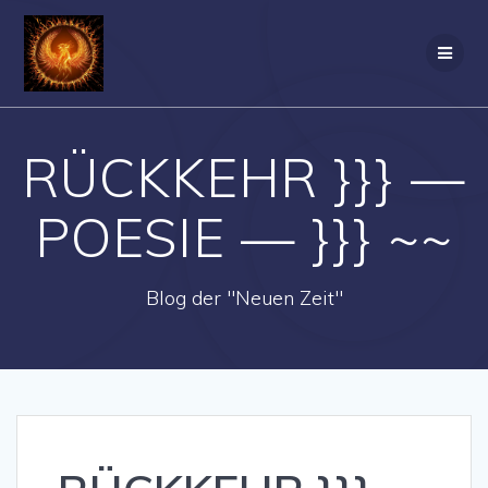
Zum
Inhalt
springen
RÜCKKEHR }}} —
POESIE — }}} ~~
Blog der "Neuen Zeit"