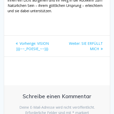
ihnen ein Licht aufgehen und ihr Weg in die Rückkehr zum
Natürlichen Sein – ihrem göttlichen Ursprung – erleichtern
und sie dabei unterstützen.
Beitragsnavigation
Vorheriger
Nächster
Vorherige:
VISION
Weiter:
SIE ERFÜLLT
Beitrag:
Beitrag:
}}}~~_POESIE_~~}}}
MICH
Schreibe einen Kommentar
Deine E-Mail-Adresse wird nicht veröffentlicht.
Erforderliche Felder sind mit
*
markiert