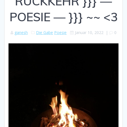
RÜCKKEHR }}} —
POESIE — }}} ~~ <3
ganesh
Die Gabe
Poesie
Januar 10, 2022
|
0