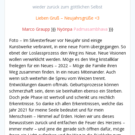
wieder zurück zum göttlichen Selbst
Lieben Gruß – Neujahrsgrüße <3
Marco Graupp
}}}
Nyönpa
Padmasambhava
}}}
Foto – Im Silvesterfeuer vor Neujahr sind einige
Kunstwerke verbrannt, in eine neue Form übergegangen. So
ebnet der Loslassprozess den Weg ins Neue. Neue Visionen
wollen verwirklicht werden. Möge es den Weg kristallklar
freilegen für ein Neues – 2022 – Möge die Familie ihren
Weg zusammen finden. In ein neues Miteinander. Auch
wenn sich weiterhin die Spreu vom Weizen trennt.
Entwicklungen dauern oftmals. Geburtsprozesse können
schmerzhaft sein, denn sie beinhalten ebenso ein Sterben.
Doch jede Phase ist wertvoll und schenkt uns reichlich
Erkenntnisse. So danke ich allen Erkenntnissen, welche das
Jahr 2021 für meine Seele bedeutet und für mein
Menschsein – Himmel auf Erden. Holen wir uns dieses
Bewusstsein zurück und entfachen die Feuer des Herzens –
immer mehr – und jene die gerade sich öffnen dafür, möge