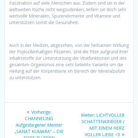
Faszination auf viele Menschen aus. Zudem sind sie in der
weltweiten Küche nicht wegzudenken, liefern sie doch sehr
wertvolle Mineralien, Spurenelemente und Vitamine und
unterstützen somit die Gesundheit.
Auch in der Medizin, abgesehen, von der heilsamen Wirkung
der Psylocibinhaltigen Pilzarten, sind die Pilze aufgrund ihrer
Inhaltsstoffe zur Unterstützung der Vitalfunktionen und des
gesamten Organismus eine sehr beliebte Variante um die
Heilung auf der Körperebene im Bereich der Mineralzufuhr
zu unterstützen.
Beitragsnavigation
Vorheriger
Vorherige:
Nächster
Weiter:
LICHTVOLLER
Beitrag:
CHANNELING
Beitrag:
SCHATTENKRIEGER /
Aufgestiegener Meister
MIT EINEM HERZ
„SANAT KUMARA“ – DIE
VOLLER LIEBE <3
TORE ZU EDEN