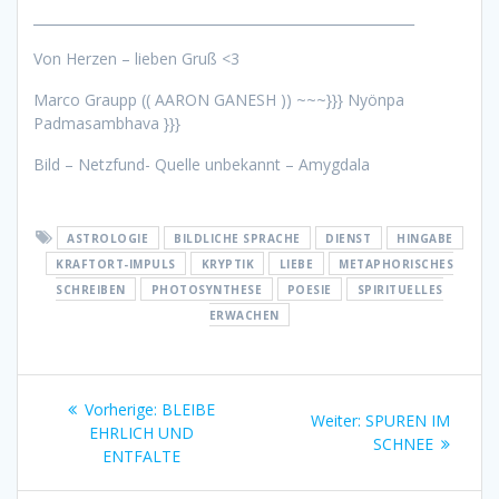
_________________________________________________________
Von Herzen – lieben Gruß <3
Marco Graupp (( AARON GANESH )) ~~~}}} Nyönpa
Padmasambhava }}}
Bild – Netzfund- Quelle unbekannt – Amygdala
ASTROLOGIE
BILDLICHE SPRACHE
DIENST
HINGABE
KRAFTORT-IMPULS
KRYPTIK
LIEBE
METAPHORISCHES
SCHREIBEN
PHOTOSYNTHESE
POESIE
SPIRITUELLES
ERWACHEN
Beitragsnavigation
Vorheriger
Vorherige:
BLEIBE
Nächster
Weiter:
SPUREN IM
Beitrag:
EHRLICH UND
Beitrag:
SCHNEE
ENTFALTE