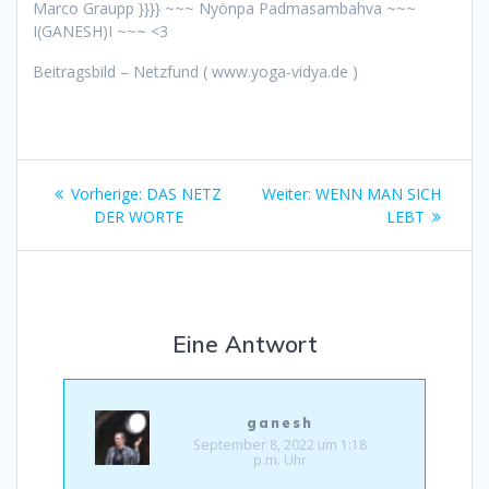
Marco Graupp }}}} ~~~ Nyönpa Padmasambahva ~~~
I(GANESH)I ~~~ <3
Beitragsbild – Netzfund ( www.yoga-vidya.de )
Beitragsnavigation
Vorheriger
Nächster
Vorherige:
DAS NETZ
Weiter:
WENN MAN SICH
Beitrag:
Beitrag:
DER WORTE
LEBT
Eine Antwort
ganesh
September 8, 2022 um 1:18
p.m. Uhr