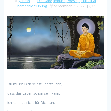
ganesh
Die Gabe
Impulse
Poesie
Spiritualität
Themenblog
Übung
September 7, 2022
|
1
Du musst Dich selbst überzeugen,
dass das Leben schön sein kann,
ich kann es nicht für Dich tun,