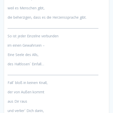
weil es Menschen gibt,
die beherzigen, dass es die Herzenssprache gibt.
____________________________________________________________
So ist jeder Einzelne verbunden
im einen Gewahrsein –
Eine Seele des Alls,
des Haltlosen´ Einfall…
____________________________________________________________
Fall´ bloß in keinen Knall,
der von Außen kommt
aus Dir raus
und verlier´ Dich darin,