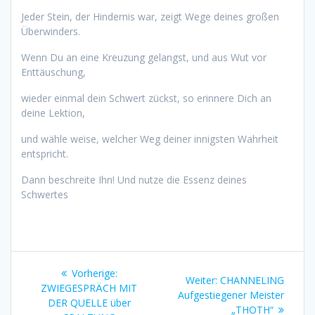
Jeder Stein, der Hindernis war, zeigt Wege deines großen
Überwinders.
Wenn Du an eine Kreuzung gelangst, und aus Wut vor
Enttäuschung,
wieder einmal dein Schwert zückst, so erinnere Dich an
deine Lektion,
und wähle weise, welcher Weg deiner innigsten Wahrheit
entspricht.
Dann beschreite Ihn! Und nutze die Essenz deines
Schwertes
Beitragsnavigation
Vorheriger
Vorherige:
Nächster
Weiter:
CHANNELING
Beitrag:
ZWIEGESPRÄCH MIT
Beitrag:
Aufgestiegener Meister
DER QUELLE über
„THOTH“