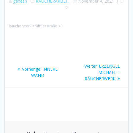
ganesh
RÄUCHERARBEIT
November 4, 2021
|
0
Räucherwerk Krafttier Krähe <3
Beitragsnavigation
Nächster
Weiter:
ERZENGEL
Vorheriger
Vorherige:
INNERE
Beitrag:
MICHAEL –
Beitrag:
WAND
RÄUCHERWERK