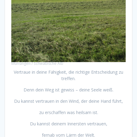
Münsingen / Schwäbische Alb
Vertraue in deine Fähigkeit, die richtige Entscheidung zu
treffen.
Denn dein Weg ist gewiss – deine Seele weiß.
Du kannst vertrauen in den Wind, der deine Hand führt,
zu erschaffen was heilsam ist.
Du kannst deinem Innersten vertrauen,
fernab vom Lärm der Welt.