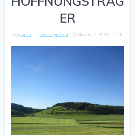
HOFFNUNGSTRÄG
ER
ganesh
Uncategorized
Oktober 4, 2021
|
0