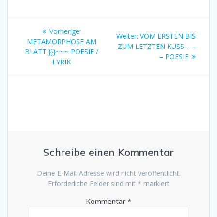
Beitragsnavigation
Vorheriger
Vorherige:
Nächster
Weiter:
VOM ERSTEN BIS
Beitrag:
METAMORPHOSE AM
Beitrag:
ZUM LETZTEN KUSS – –
BLATT }}}~~~ POESIE /
– POESIE
LYRIK
Schreibe einen Kommentar
Deine E-Mail-Adresse wird nicht veröffentlicht.
Erforderliche Felder sind mit
*
markiert
Kommentar
*