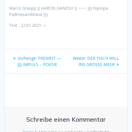
Marco Graupp (( AARON GANESH )) ~~~ }}} Nyönpa
Padmasambhava }}}
Text : 22.01.2021 —
Beitragsnavigation
Vorheriger
Nächster
Vorherige:
FREIHEIT —
Weiter:
DER FISCH WILL
Beitrag:
Beitrag:
}}} IMPULS – POESIE
INS GROSSE MEER
Schreibe einen Kommentar