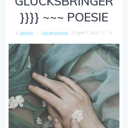
GLÜCKSBRINGER
}}}} ~~~ POESIE
ganesh
Uncategorized
April 7, 2022
|
0