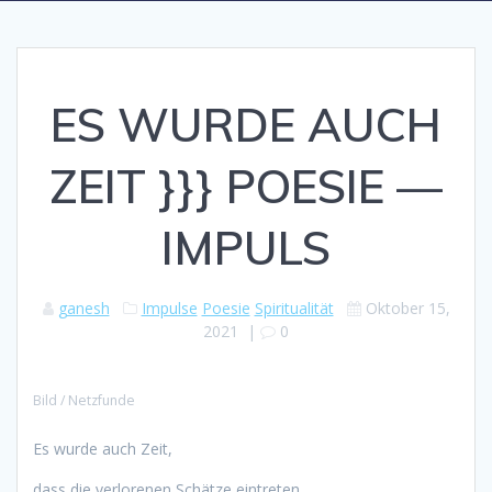
ES WURDE AUCH
ZEIT }}} POESIE —
IMPULS
ganesh
Impulse
Poesie
Spiritualität
Oktober 15,
2021
|
0
Bild / Netzfunde
Es wurde auch Zeit,
dass die verlorenen Schätze eintreten.