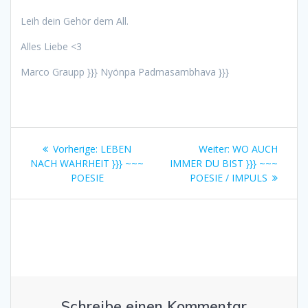
Leih dein Gehör dem All.
Alles Liebe <3
Marco Graupp }}} Nyönpa Padmasambhava }}}
Beitragsnavigation
Vorheriger
Nächster
Vorherige:
LEBEN
Weiter:
WO AUCH
Beitrag:
Beitrag:
NACH WAHRHEIT }}} ~~~
IMMER DU BIST }}} ~~~
POESIE
POESIE / IMPULS
Schreibe einen Kommentar