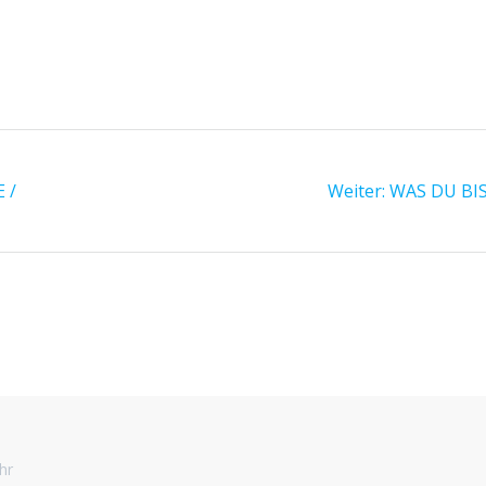
Nächster
 /
Weiter:
WAS DU BI
Beitrag:
hr