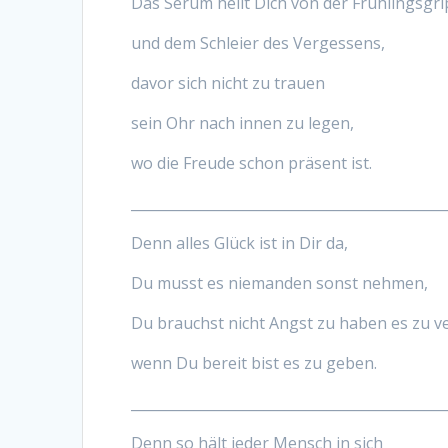
Das Serum heilt Dich von der Frühlingsgri
und dem Schleier des Vergessens,
davor sich nicht zu trauen
sein Ohr nach innen zu legen,
wo die Freude schon präsent ist.
_____________________________________________
Denn alles Glück ist in Dir da,
Du musst es niemanden sonst nehmen,
Du brauchst nicht Angst zu haben es zu ve
wenn Du bereit bist es zu geben.
_____________________________________________
Denn so hält jeder Mensch in sich