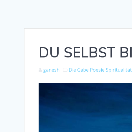
DU SELBST B
ganesh
Die Gabe
Poesie
Spiritualität