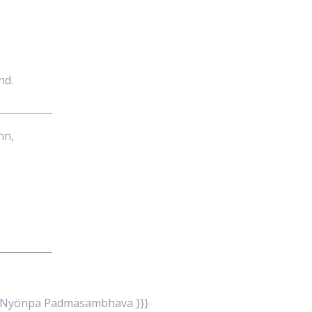
nd.
___________
nn,
___________
 Nyönpa Padmasambhava }}}