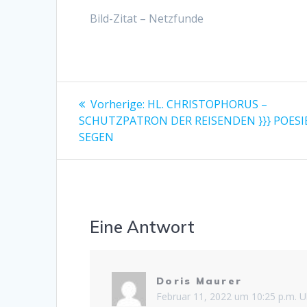
Bild-Zitat – Netzfunde
Beitragsnavigation
Vorheriger
Vorherige:
HL. CHRISTOPHORUS –
Beitrag:
SCHUTZPATRON DER REISENDEN }}} POESIE
SEGEN
Eine Antwort
Doris Maurer
Februar 11, 2022 um 10:25 p.m. U