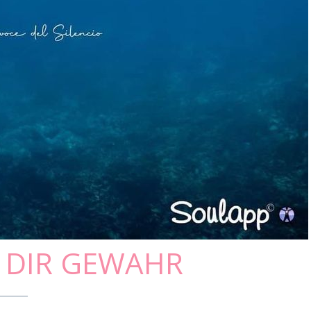
T DIR GEWAHR
______