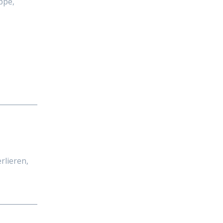
ppe,
___________
rlieren,
___________