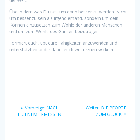
der Welt.
Übe in dem was Du tust um darin besser zu werden. Nicht
um besser zu sein als irgendjemand, sondern um dein
Können einzusetzen zum Wohle der anderen Menschen
und um zum Wohle des Ganzen beizutragen.
Formiert euch, übt eure Fähigkeiten anzuwenden und
unterstützt einander dabei euch weiterzuentwickeln
Beitragsnavigation
Vorheriger
Nächster
Vorherige:
NACH
Weiter:
DIE PFORTE
Beitrag:
Beitrag:
EIGENEM ERMESSEN
ZUM GLÜCK