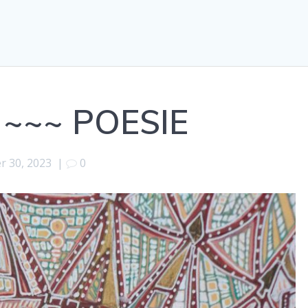
 ~~~ POESIE
r 30, 2023
|
0