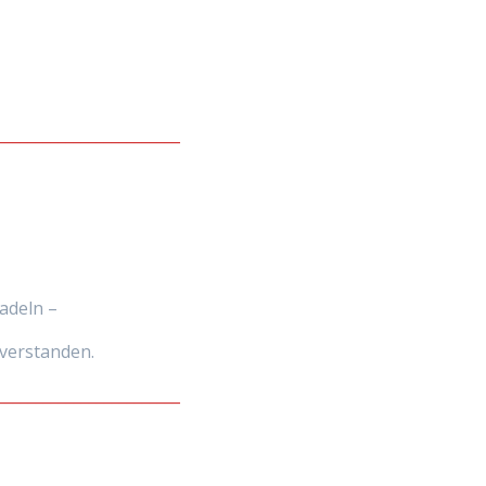
________________________
,
adeln –
s verstanden.
________________________