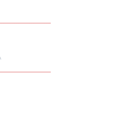
________________________
.
.
________________________