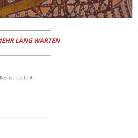
________________________
 MEHR LANG WARTEN
________________________
es ist bestellt.
________________________