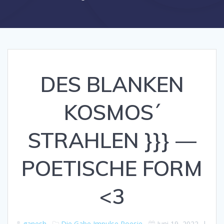
DES BLANKEN
KOSMOS´
STRAHLEN }}} —
POETISCHE FORM
<3
ganesh
Die Gabe
Impulse
Poesie
Juni 19, 2022
|