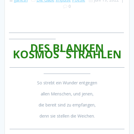
0
________________________________________________________________
__________________________
DES BLANKEN
KOSMOS´ STRAHLEN
________________________________________________________________
__________________________
So strebt ein Wunder entgegen
allen Menschen, und jenen,
die bereit sind zu empfangen,
denn sie stellen die Weichen.
________________________________________________________________
__________________________