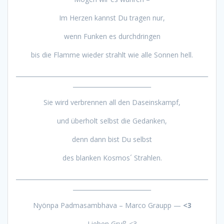
Im Herzen kannst Du tragen nur,
wenn Funken es durchdringen
bis die Flamme wieder strahlt wie alle Sonnen hell.
________________________________________________________________
__________________________
Sie wird verbrennen all den Daseinskampf,
und überholt selbst die Gedanken,
denn dann bist Du selbst
des blanken Kosmos´ Strahlen.
________________________________________________________________
__________________________
Nyönpa Padmasambhava – Marco Graupp —
<3
Lieben Gruß <3