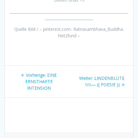
________________________________________________________________
__________________________
Quelle Bild / – pinterest.com- Ratnasambhava_Buddha.
Netzfund –
Beitragsnavigation
Vorheriger
Vorherige:
EINE
Nächster
Weiter:
LINDENBLÜTE
Beitrag:
ERNSTHAFTE
Beitrag:
\\\\— (( POESIE ))
INTENSION