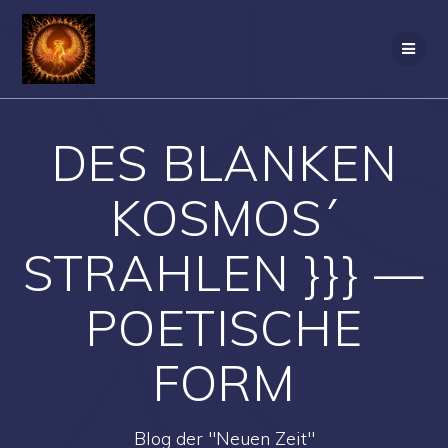
Zum
Inhalt
springen
DES BLANKEN
KOSMOS´
STRAHLEN }}} —
POETISCHE
FORM
Blog der "Neuen Zeit"