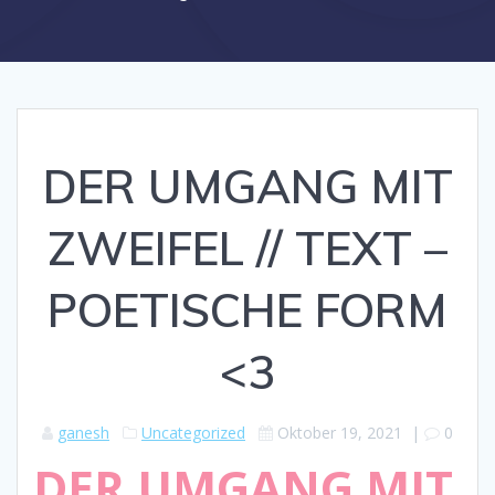
DER UMGANG MIT
ZWEIFEL // TEXT –
POETISCHE FORM
<3
ganesh
Uncategorized
Oktober 19, 2021
|
0
DER UMGANG MIT