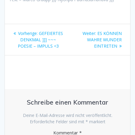
Beitragsnavigation
Vorheriger
Nächster
Vorherige:
GEFEIERTES
Weiter:
ES KÖNNEN
Beitrag:
Beitrag:
DENKMAL ]]] ~~~
WAHRE WUNDER
POESIE – IMPULS <3
EINTRETEN
Schreibe einen Kommentar
Deine E-Mail-Adresse wird nicht veröffentlicht.
Erforderliche Felder sind mit
*
markiert
Kommentar
*