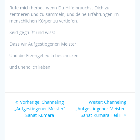
Rufe mich herbei, wenn Du Hilfe brauchst Dich zu
zentrieren und zu sammeln, und deine Erfahrungen im
menschlichen Körper zu vertiefen.
Seid gegrüßt und wisst
Dass wir Aufgestiegenen Meister
Und die Erzengel euch beschützen
und unendlich lieben
Beitragsnavigation
Vorheriger
Nächster
Vorherige:
Channeling
Weiter:
Channeling
Beitrag:
Beitrag:
„Aufgestiegener Meister“
„Aufgestiegener Meister“
Sanat Kumara
Sanat Kumara Teil II