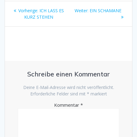
Beitragsnavigation
Vorheriger
Nächster
Vorherige:
ICH LASS ES
Weiter:
EIN SCHAMANE
Beitrag:
Beitrag:
KURZ STEHEN
Schreibe einen Kommentar
Deine E-Mail-Adresse wird nicht veröffentlicht.
Erforderliche Felder sind mit
*
markiert
Kommentar
*