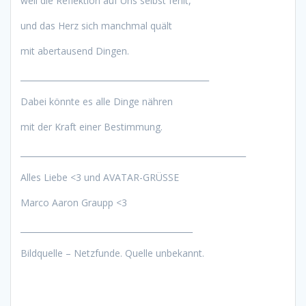
weil die Reflektion auf Uns selbst fehlt,
und das Herz sich manchmal quält
mit abertausend Dingen.
______________________________________________
Dabei könnte es alle Dinge nähren
mit der Kraft einer Bestimmung.
_______________________________________________________
Alles Liebe <3 und AVATAR-GRÜSSE
Marco Aaron Graupp <3
__________________________________________
Bildquelle – Netzfunde. Quelle unbekannt.