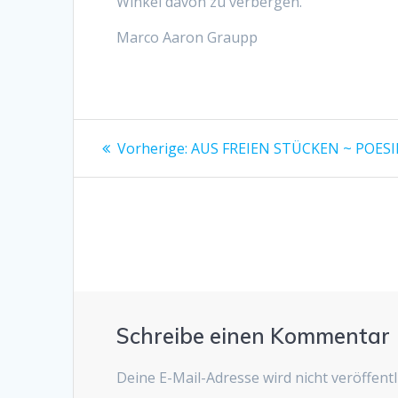
Winkel davon zu verbergen.
Marco Aaron Graupp
Beitragsnavigation
Vorheriger
Vorherige:
AUS FREIEN STÜCKEN ~ POESI
Beitrag:
Schreibe einen Kommentar
Deine E-Mail-Adresse wird nicht veröffentli