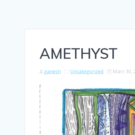
AMETHYST
ganesh
Uncategorized
März 30, 