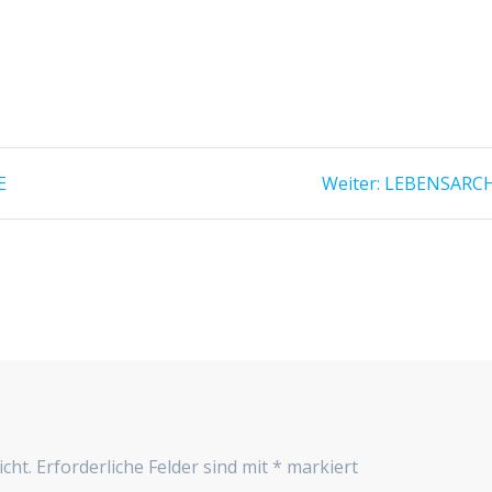
Nächster
E
Weiter:
LEBENSARC
Beitrag:
cht.
Erforderliche Felder sind mit
*
markiert