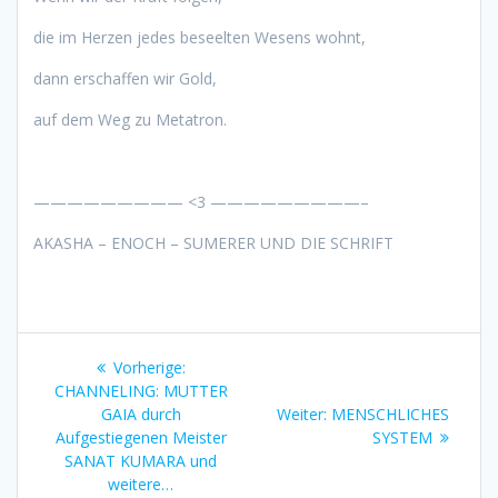
die im Herzen jedes beseelten Wesens wohnt,
dann erschaffen wir Gold,
auf dem Weg zu Metatron.
————————— <3 —————————–
AKASHA – ENOCH – SUMERER UND DIE SCHRIFT
Beitragsnavigation
Vorheriger
Vorherige:
Beitrag:
CHANNELING: MUTTER
Nächster
GAIA durch
Weiter:
MENSCHLICHES
Beitrag:
Aufgestiegenen Meister
SYSTEM
SANAT KUMARA und
weitere…