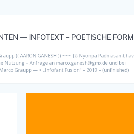
NTEN — INFOTEXT – POETISCHE FORM
 Graupp (( AARON GANESH )) ~~~ }}} Nyönpa Padmasambhava
r die Nutzung – Anfrage an marco.ganesh@gmx.de und bei
arco Graupp — > „Infofant Fusion“ – 2019 – (unfinished)