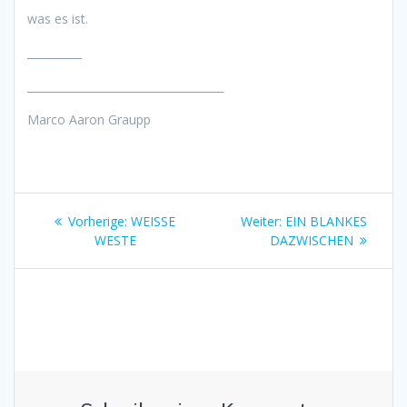
was es ist.
__________
____________________________________
Marco Aaron Graupp
Beitragsnavigation
Vorheriger
Nächster
Vorherige:
WEISSE
Weiter:
EIN BLANKES
Beitrag:
Beitrag:
WESTE
DAZWISCHEN