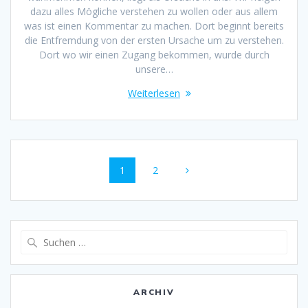
dazu alles Mögliche verstehen zu wollen oder aus allem
was ist einen Kommentar zu machen. Dort beginnt bereits
die Entfremdung von der ersten Ursache um zu verstehen.
Dort wo wir einen Zugang bekommen, wurde durch
unsere…
Weiterlesen
Beitrags-
Seite
Seite
1
2
Navigation
Suche
nach:
ARCHIV