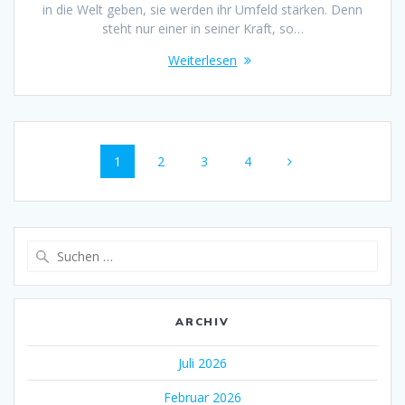
in die Welt geben, sie werden ihr Umfeld stärken. Denn
steht nur einer in seiner Kraft, so…
Weiterlesen
Beitrags-
Seite
Seite
Seite
Seite
1
2
3
4
Navigation
Suche
nach:
ARCHIV
Juli 2026
Februar 2026