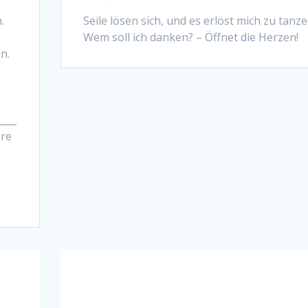
.
Seile lösen sich, und es erlöst mich zu tanz
Wem soll ich danken? – Öffnet die Herzen!
in.
____
ere