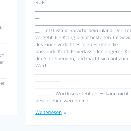
RUFE
______________________________________________
__-
____
______________________________________________
.
__ – Jetzt ist die Sprache dein Eiland. Der Te
vergeht. Ein Klang bleibt bestehen. Im Gew
____
des Einen verleiht es allen Formen die
passende Kraft. Es verlässt den engeren Kr
ich
der Schreibenden, und macht sich auf zum
er
Wort.
______________________________________________
____
____________
ber
______________________________________________
–________ Wortloses steht an. Es kann nicht
beschrieben werden mit…
Weiterlesen