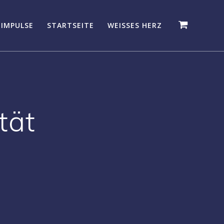
 IMPULSE
STARTSEITE
WEISSES HERZ
ität