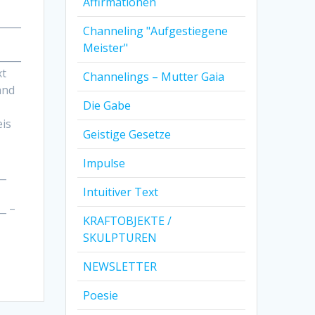
Affirmationen
_____
Channeling "Aufgestiegene
Meister"
_____
xt
Channelings – Mutter Gaia
and
Die Gabe
eis
Geistige Gesetze
Impulse
__
Intuitiver Text
__ –
KRAFTOBJEKTE /
SKULPTUREN
NEWSLETTER
Poesie