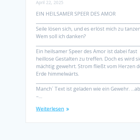
April 22, 2025
EIN HEILSAMER SPEER DES AMOR
_______________________________________________
Seile lösen sich, und es erlöst mich zu tanzen
Wem soll ich danken?
_______________________________________________
Ein heilsamer Speer des Amor ist dabei fast
heillose Gestalten zu treffen. Doch es wird s
mächtig gewehrt. Strom fließt vom Herzen d
Erde himmelwärts.
_______________________________________________
Manch´ Text ist geladen wie ein Gewehr. …a
–…
Weiterlesen