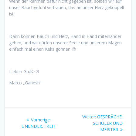
Wenn der Rahmen dafür nicht gegeben ist, sollten wir auf
unser Bauchgefühl vertrauen, das an unser Herz gekoppelt
ist.
Dann können Bauch und Herz, Hand in Hand miteinander
gehen, und wir dürfen unserer Seele und unserem Magen
einfach mal einen Keks gönnen 🙂
Lieben Gruß <3
Marco „Ganesh“
Beitragsnavigation
Nächster
Weiter:
GESPRÄCHE:
Vorheriger
Vorherige:
Beitrag:
SCHÜLER UND
Beitrag:
UNENDLICHKEIT
MEISTER