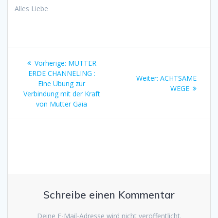
Alles Liebe
Beitragsnavigation
Vorheriger
Vorherige:
MUTTER
Beitrag:
ERDE CHANNELING :
Nächster
Weiter:
ACHTSAME
Eine Übung zur
Beitrag:
WEGE
Verbindung mit der Kraft
von Mutter Gaia
Schreibe einen Kommentar
Deine E-Mail-Adresse wird nicht veröffentlicht.