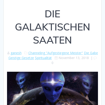
DIE
GALAKTISCHEN
SAATEN
ganesh
Channeling "Aufgestiegene Meister"
Die Gabe
Geistige Gesetze
Spiritualität
November 13, 2018
|
0