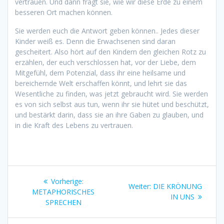
vertrauen. Und dann fragt sie, wie wir diese Erde zu einem
besseren Ort machen können.
Sie werden euch die Antwort geben können.. Jedes dieser
Kinder weiß es. Denn die Erwachsenen sind daran
gescheitert. Also hört auf den Kindern den gleichen Rotz zu
erzählen, der euch verschlossen hat, vor der Liebe, dem
Mitgefühl, dem Potenzial, dass ihr eine heilsame und
bereichernde Welt erschaffen könnt, und lehrt sie das
Wesentliche zu finden, was jetzt gebraucht wird. Sie werden
es von sich selbst aus tun, wenn ihr sie hütet und beschützt,
und bestärkt darin, dass sie an ihre Gaben zu glauben, und
in die Kraft des Lebens zu vertrauen.
Beitragsnavigation
Vorheriger
Vorherige:
Nächster
Weiter:
DIE KRÖNUNG
Beitrag:
METAPHORISCHES
Beitrag:
IN UNS
SPRECHEN