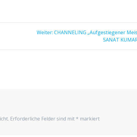
Nächster
Weiter:
CHANNELING „Aufgestiegener Meis
Beitrag:
SANAT KUMA
cht.
Erforderliche Felder sind mit
*
markiert