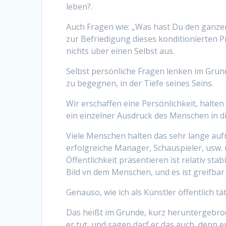
leben?.
Auch Fragen wie: „Was hast Du den ganze
zur Befriedigung dieses konditionierten P
nichts über einen Selbst aus.
Selbst persönliche Fragen lenken im Grun
zu begegnen, in der Tiefe seines Seins.
Wir erschaffen eine Persönlichkeit, halten
ein einzelner Ausdruck des Menschen in d
Viele Menschen halten das sehr lange aufr
erfolgreiche Manager, Schauspieler, usw. n
Öffentlichkeit präsentieren ist relativ st
Bild vn dem Menschen, und es ist greifbar 
Genauso, wie ich als Künstler öffentlich t
Das heißt im Grunde, kurz heruntergebroc
er tut, und sagen darf er das auch, denn er