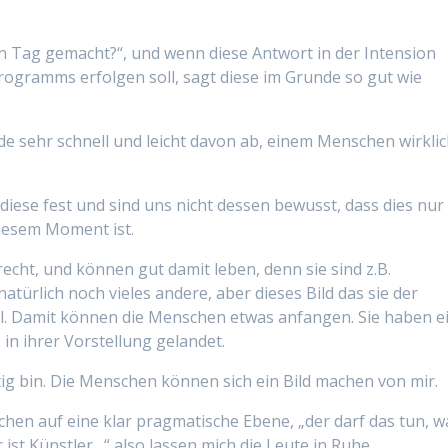
n Tag gemacht?“, und wenn diese Antwort in der Intension
rogramms erfolgen soll, sagt diese im Grunde so gut wie
de sehr schnell und leicht davon ab, einem Menschen wirkli
 diese fest und sind uns nicht dessen bewusst, dass dies nur
iesem Moment ist.
echt, und können gut damit leben, denn sie sind z.B.
atürlich noch vieles andere, aber dieses Bild das sie der
abil. Damit können die Menschen etwas anfangen. Sie haben e
in ihrer Vorstellung gelandet.
ätig bin. Die Menschen können sich ein Bild machen von mir.
hen auf eine klar pragmatische Ebene, „der darf das tun, w
 ist Künstler…“ also lassen mich die Leute in Ruhe.