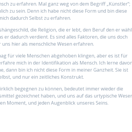
ensch zu erfahren. Mal ganz weg von dem Begriff „Künstler“;
ich zu sein. Denn ich habe nicht diese Form und bin diese
mich dadurch Selbst zu erfahren.
hängeschild, die Religion, die er lebt, den Beruf den er wähl
s er dadurch verdient. Es sind alles Faktoren, die uns doch
 uns hier als menschliche Wesen erfahren.
mag für viele Menschen abgehoben klingen, aber es ist für
erfahre mich in der Identifikation als Mensch. Ich lerne davo
e, dann bin ich nicht diese Form in meiner Ganzheit. Sie ist
bst, und nur ein zeitliches Konstrukt.
irklich begegnen zu können, bedeutet immer wieder die
lfsmittel gezeichnet haben, und uns auf das urtypische Wese
eden Moment, und jeden Augenblick unseres Seins.